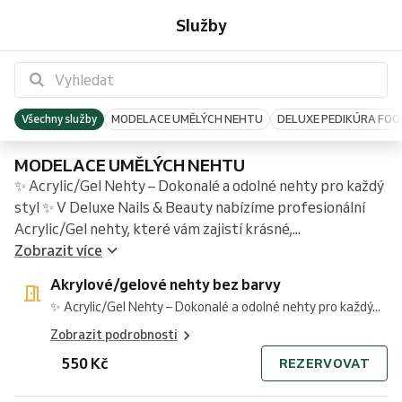
nehty
/
nehty
akrylové/gelové
akrylové/gelové
pedikúra
pedikůra
pedikůra
klasic
s
s
s
s
s
klasická
Služby
bez
gelové
a
s
nehty
klasická
s
s
lakováním
gel-
gel-
CND
lakovalním
barvy
nehty
třpýtky/francouzský/ombre
gel-
a
lakováním
gel-
O.P.I
lakem
lakem
Shellac
O.P.I
s
lakem
třpitky/francouzský/ombre
O.P.I
lakem
/
lakováním
/
CND
CND
Shellac
Shellac
Všechny služby
MODELACE UMĚLÝCH NEHTU
DELUXE PEDIKÚRA FOO
MODELACE UMĚLÝCH NEHTU
✨ Acrylic/Gel Nehty – Dokonalé a odolné nehty pro každý
styl ✨ V Deluxe Nails & Beauty nabízíme profesionální
Acrylic/Gel nehty, které vám zajistí krásné,...
Zobrazit více
Akrylové/gelové nehty bez barvy
✨ Acrylic/Gel Nehty – Dokonalé a odolné nehty pro každý...
Zobrazit podrobnosti
550 Kč
REZERVOVAT