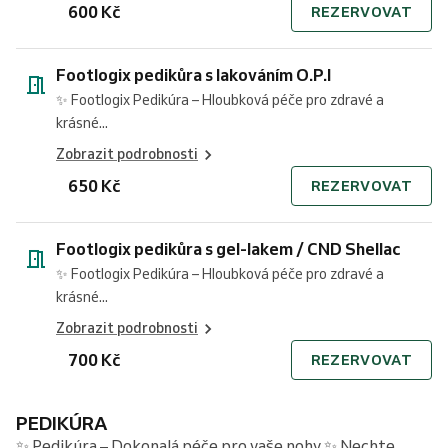
600 Kč
REZERVOVAT
Footlogix pedikůra s lakováním O.P.I
✨ Footlogix Pedikúra – Hloubková péče pro zdravé a
krásné...
Zobrazit podrobnosti
650 Kč
REZERVOVAT
Footlogix pedikůra s gel-lakem / CND Shellac
✨ Footlogix Pedikúra – Hloubková péče pro zdravé a
krásné...
Zobrazit podrobnosti
700 Kč
REZERVOVAT
PEDIKÚRA
✨ Pedikúra – Dokonalá péče pro vaše nohy ✨ Nechte