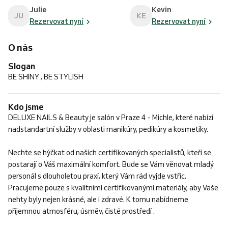
Julie
Kevin
JU
KE
Rezervovat nyní
Rezervovat nyní
O nás
Slogan
BE SHINY , BE STYLISH
Kdo jsme
DELUXE NAILS & Beauty je salón v Praze 4 - Michle, které nabízí
nadstandartní služby v oblasti manikúry, pedikúry a kosmetiky.
Nechte se hýčkat od našich certifikovaných specialistů, kteří se
postarají o Váš maximální komfort. Bude se Vám věnovat mladý
personál s dlouholetou praxí, který Vám rád vyjde vstříc.
Pracujeme pouze s kvalitními certifikovanými materiály, aby Vaše
nehty byly nejen krásné, ale i zdravé. K tomu nabídneme
příjemnou atmosféru, úsměv, čisté prostředí .