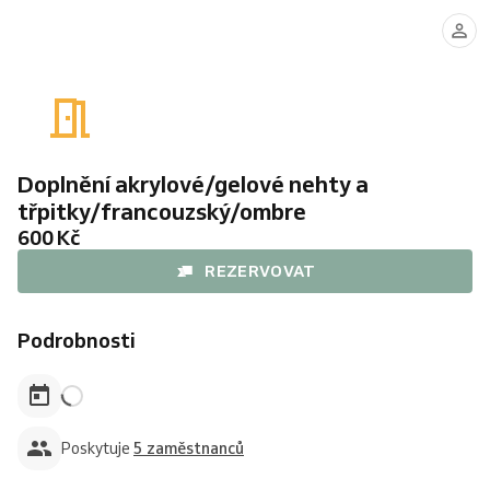
Alex
Julie
Ben
Kevin
(Hanka)
Doplnění akrylové/gelové nehty a
třpitky/francouzský/ombre
600 Kč
REZERVOVAT
Podrobnosti
Poskytuje
5 zaměstnanců