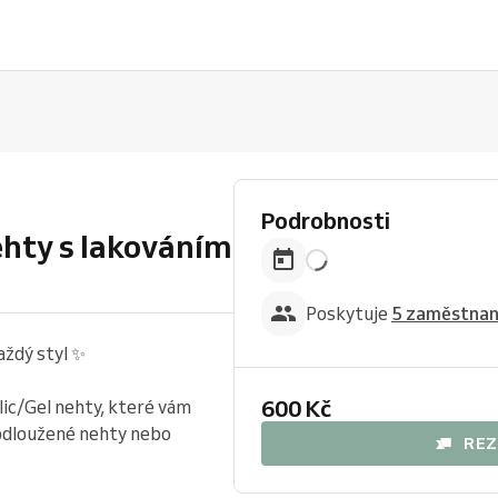
Podrobnosti
ehty s lakováním
Poskytuje
5 zaměstna
aždý styl ✨
600 Kč
lic/Gel nehty, které vám
rodloužené nehty nebo
REZ