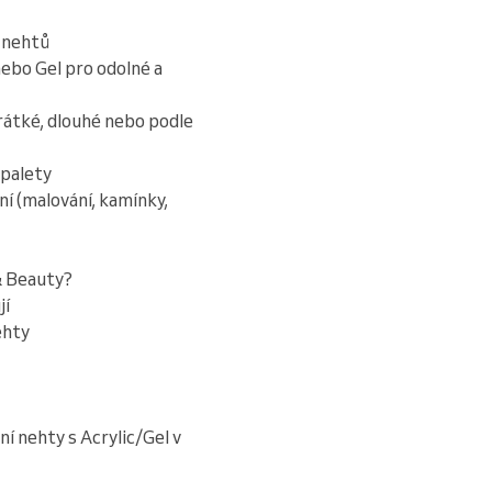
h nehtů
nebo Gel pro odolné a
rátké, dlouhé nebo podle
 palety
ní (malování, kamínky,
 & Beauty?
jí
ehty
ní nehty s Acrylic/Gel v