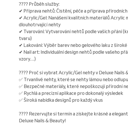
???? Průběh služby:
✔ Příprava nehtů: Čistění, péče a příprava přírodníc
✔ Acrylic/Gel: Nanášení kvalitních materiálů Acrylic 
dlouhotrvající nehty
✔ Tvarování: Vytvarování nehtů podle vašich přání (k
tvaru)
✔ Lakování: Výběr barev nebo gelového laku z široké
✔ Nail art: Individuální design nehtů podle vašeho přá
vzory…)
???? Proč si vybrat Acrylic/Gel nehty v Deluxe Nails
✅ Trvanlivé nehty, které se nehty lámou nebo odlupu
✅ Bezpečné materiály, které nepoškozují přírodní n
✅ Rychlá a precizní aplikace pro dokonalý výsledek
✅ Široká nabídka designů pro každý vkus
???? Rezervujte si termín a získejte krásné a elegant
Deluxe Nails & Beauty!