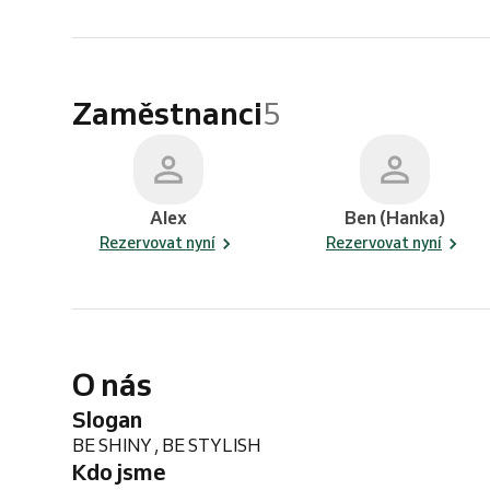
Zaměstnanci
5
Alex
Ben (Hanka)
Rezervovat nyní
Rezervovat nyní
O nás
Slogan
BE SHINY , BE STYLISH
Kdo jsme