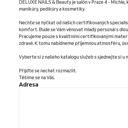
DELUXE NAILS & Beauty je salón v Praze 4 - Michle, k
manikúry, pedikúry a kosmetiky.
Nechte se hýčkat od našich certifikovaných specialist
komfort. Bude se Vám věnovat mladý personál s dlouh
Pracujeme pouze s kvalitními certifikovanými materiál
zdravé. K tomu nabídneme příjemnou atmosféru, úsmě
Vyberte si z našeho katalogu služeb s sjednejte si u 
Přijďte se nechat rozmazlit.
Těšíme se na Vás.
Adresa