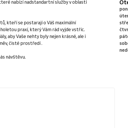
O
teré nabízí nadstandartní služby v oblasti
pon
úte
ů, kteří se postarají o Váš maximální
stř
oletou praxí, který Vám rád vyjde vstříc.
čtv
y, aby Vaše nehty byly nejen krásné, ale i
pát
v, čisté prostředí .
sob
ned
nás návštěvu.