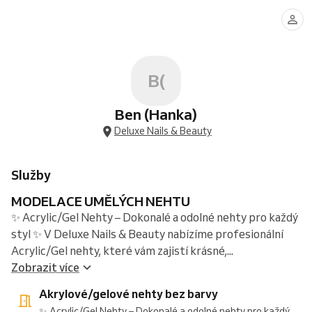
nehty
/
pedikúra
pedikůra
klasic
s
s
s
bez
gelové
klasická
s
lakováním
gel-
CND
barvy
nehty
lakováním
O.P.I
lakem
Shellac
s
O.P.I
lakováním
B(
Ben (Hanka)
Deluxe Nails & Beauty
Služby
MODELACE UMĚLÝCH NEHTU
✨ Acrylic/Gel Nehty – Dokonalé a odolné nehty pro každý
styl ✨ V Deluxe Nails & Beauty nabízíme profesionální
Acrylic/Gel nehty, které vám zajistí krásné,...
Zobrazit více
Akrylové/gelové nehty bez barvy
✨ Acrylic/Gel Nehty – Dokonalé a odolné nehty pro každý...